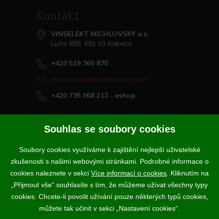
Kontakt
VINSELEKT MICHLOVSKÝ a.s.
Luční 858, 691 03 Rakvice
+420 519 360 870
michlovsky@michlovsky.com
+420 735 068 212
- eshop
Naše vína offline
Souhlas se soubory cookies
Vinotéka Rakvice
Soubory cookies využíváme k zajištění nejlepší uživatelské
>
Vinotéky a degustační centra
zkušenosti s našimi webovými stránkami. Podrobné informace o
>
cookies naleznete v sekci
Více informací o cookies
. Kliknutím na
„Přijmout vše“ souhlasíte s tím, že můžeme užívat všechny typy
Podle zákona o evidenci tržeb je prodávající povinen vystavit
cookies. Chcete-li povolit užívání pouze některých typů cookies,
kupujícímu účtenku. Zároveň je povinen zaevidovat přijatou tržbu u
správce daně online; v případě technického výpadku pak nejpozději do
můžete tak učinit v sekci „Nastavení cookies“.
48 hodin.