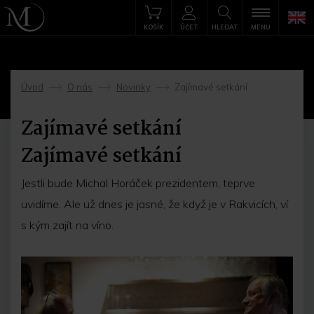
KOŠÍK
ÚČET
HLEDAT
MENU
Úvod
O nás
Novinky
Zajímavé setkání
->
->
->
Zajímavé setkání
Zajímavé setkání
Jestli bude Michal Horáček prezidentem, teprve
uvidíme. Ale už dnes je jasné, že když je v Rakvicích, ví
s kým zajít na víno.