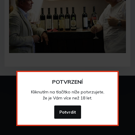
POTVRZENÍ
Vše o nákupu
Kliknutím na tlačítko níže potvrzujete,
že je Vám více než 18 let.
Všeobecné obchodní
podmínky
>
Možnosti osobního
odběru
>
Potvrdit
Možnosti a cena
dopravy
>
Odstoupení od
smlouvy
>