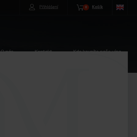
Přihlášení
Košík
0
O nás
Kontakt
Kde koupíte naše vína