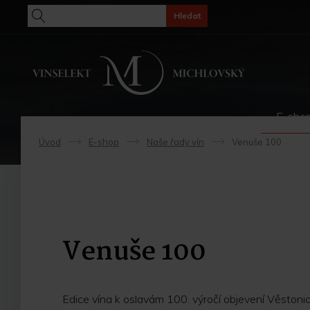
Hledat
E-sho
Úvod
E-shop
Naše řady vín
Venuše 100
->
->
->
Venuše 100
Edice vína k oslavám 100. výročí objevení Věsto