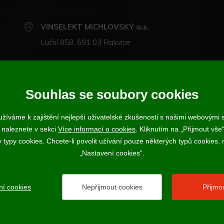
Do košíku
VINSELEKT MICHLOVSKÝ a.s.
Luční 858, 691 03 Rakvice
+420 519 360 870
michlovsky@michlovsky.com
Souhlas se soubory cookies
+420 735 068 212
- eshop
žíváme k zajištění nejlepší uživatelské zkušenosti s našimi webovými
 naleznete v sekci
Více informací o cookies
. Kliknutím na „Přijmout vše“
ujícímu účtenku. Zároveň je povinen zaevidovat přijatou tržbu u správce daně
ypy cookies. Chcete-li povolit užívání pouze některých typů cookies, m
Vína a sekty prodáváme výhradně osobám starším 18-ti let.
„Nastavení cookies“.
ní cookies
Nepřijmout cookies
Přijmo
2017 - 2026 © VINSELEKT MICHLOVSKÝ a.s. |
Nastavení cookies