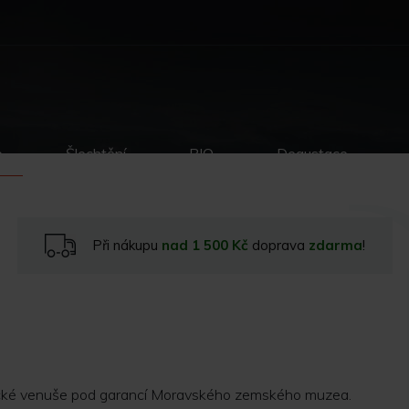
p
Šlechtění
BIO
Degustace
Při nákupu
nad 1 500 Kč
doprava
zdarma
!
nické venuše pod garancí Moravského zemského muzea.