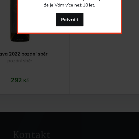
že je Vám více než 18 let.
Potvrdit
ava 2022 pozdní sběr
pozdní sběr
292
Kč
Kontakt