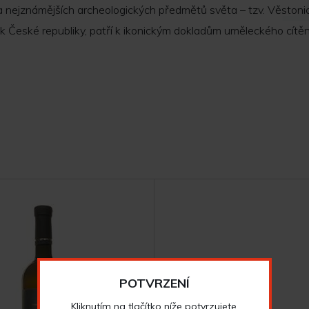
 a nejznámějších archeologických předmětů světa – tzv. Věstoni
České republiky, patří k ikonickým dokladům uměleckého cítění
POTVRZENÍ
Kliknutím na tlačítko níže potvrzujete,