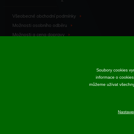
Do košíku
Všeobecné obchodní
podmínky
>
Možnosti osobního
odběru
>
Možnosti a cena
dopravy
>
Odstoupení od
smlouvy
>
Soubory cookies vyu
informace o cookies
Podle zákona o evidenci tržeb je prodávající povinen vystavit kup
můžeme užívat všechny t
Nastave
Nahoru