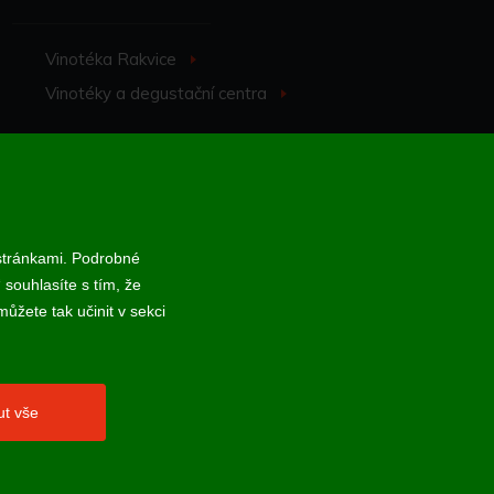
Vinotéka Rakvice
>
Vinotéky a degustační centra
>
 stránkami. Podrobné
 souhlasíte s tím, že
 online; v případě technického výpadku pak nejpozději do 48 hodin.
ůžete tak učinit v sekci
ut vše
webProgress