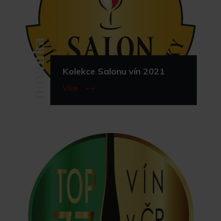
novinka
Kolekce Salonu vín 2021
Více