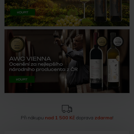
Při nákupu
nad 1 500 Kč
doprava
zdarma
!