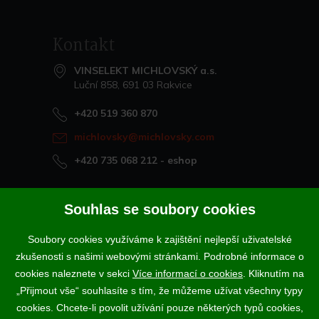
Kontakt
VINSELEKT MICHLOVSKÝ a.s.
Luční 858, 691 03 Rakvice
+420 519 360 870
michlovsky@michlovsky.com
+420 735 068 212
- eshop
Naše vína offline
Souhlas se soubory cookies
Vinotéka Rakvice
Soubory cookies využíváme k zajištění nejlepší uživatelské
>
Vinotéky a degustační centra
zkušenosti s našimi webovými stránkami. Podrobné informace o
>
cookies naleznete v sekci
Více informací o cookies
. Kliknutím na
„Přijmout vše“ souhlasíte s tím, že můžeme užívat všechny typy
Podle zákona o evidenci tržeb je prodávající povinen vystavit
cookies. Chcete-li povolit užívání pouze některých typů cookies,
kupujícímu účtenku. Zároveň je povinen zaevidovat přijatou tržbu u