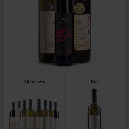
michlovský
Akční sety
Bílá
vína