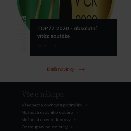
novinka
TOP77 2020 - absolutní
vítěz soutěže
Více
Další novinky
Vše o nákupu
Všeobecné obchodní
podmínky
>
Možnosti osobního
odběru
>
Možnosti a cena
dopravy
>
Odstoupení od
smlouvy
>