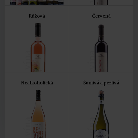
Růžová
Červená
vína
vína
Nealkoholická
Šumivá a perlivá
vína
vína