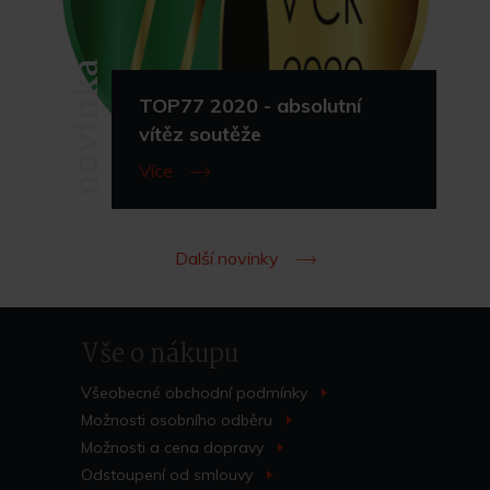
novinka
TOP77 2020 - absolutní
vítěz soutěže
Více
Další novinky
Vše o nákupu
Všeobecné obchodní
podmínky
>
Možnosti osobního
odběru
>
Možnosti a cena
dopravy
>
Odstoupení od
smlouvy
>