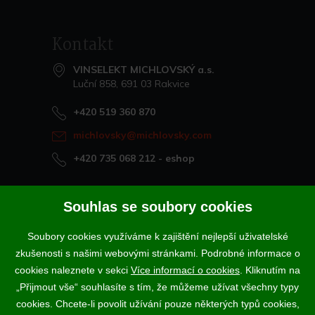
Kontakt
VINSELEKT MICHLOVSKÝ a.s.
Luční 858, 691 03 Rakvice
+420 519 360 870
michlovsky@michlovsky.com
+420 735 068 212
- eshop
Naše vína offline
Souhlas se soubory cookies
Vinotéka Rakvice
Soubory cookies využíváme k zajištění nejlepší uživatelské
>
Vinotéky a degustační centra
zkušenosti s našimi webovými stránkami. Podrobné informace o
>
cookies naleznete v sekci
Více informací o cookies
. Kliknutím na
„Přijmout vše“ souhlasíte s tím, že můžeme užívat všechny typy
Podle zákona o evidenci tržeb je prodávající povinen vystavit
cookies. Chcete-li povolit užívání pouze některých typů cookies,
kupujícímu účtenku. Zároveň je povinen zaevidovat přijatou tržbu u