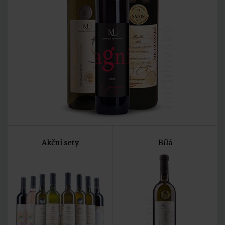
michlovský
Akční sety
Bílá
vína