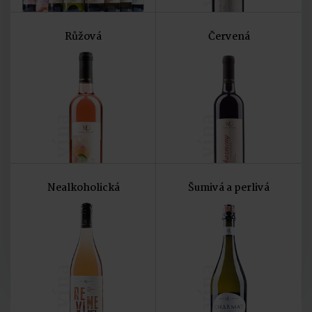
Růžová
Červená
vína
vína
Nealkoholická
Šumivá a perlivá
vína
vína