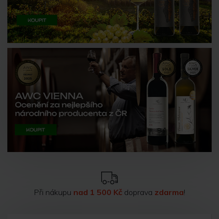
Při nákupu
nad 1 500 Kč
doprava
zdarma
!