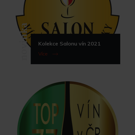
novinka
Kolekce Salonu vín 2021
Více