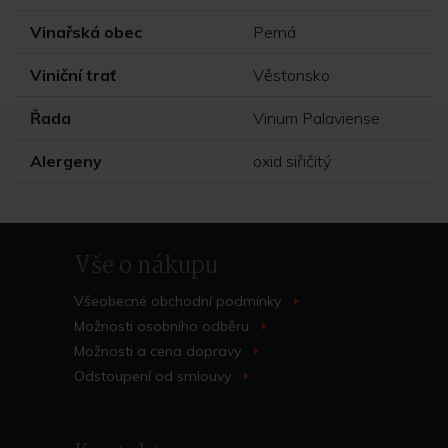
Vinařská obec
Perná
Viniční trať
Věstonsko
Řada
Vinum Palaviense
Alergeny
oxid siřičitý
Vše o nákupu
Všeobecné obchodní
podmínky
>
Možnosti osobního
odběru
>
Možnosti a cena
dopravy
>
Odstoupení od
smlouvy
>