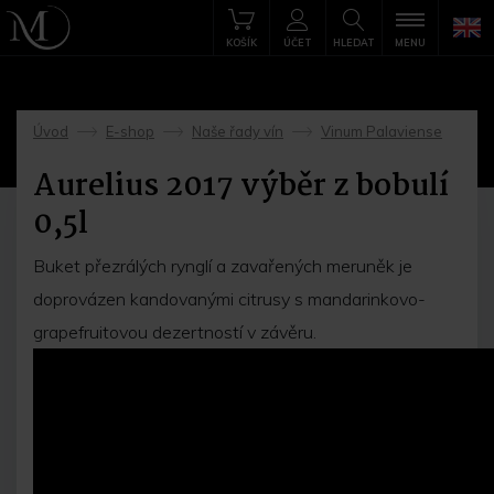
KOŠÍK
ÚČET
HLEDAT
MENU
Úvod
E-shop
Naše řady vín
Vinum Palaviense
->
->
->
Aurelius 2017 výběr z bobulí
0,5l
Buket přezrálých rynglí a zavařených meruněk je
doprovázen kandovanými citrusy s mandarinkovo-
grapefruitovou dezertností v závěru.