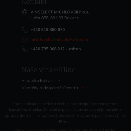
Kontakt
VINSELEKT MICHLOVSKÝ a.s.
Luční 858, 691 03 Rakvice
+420 519 360 870
michlovsky@michlovsky.com
+420 735 068 212
- eshop
Naše vína offline
Vinotéka Rakvice
>
Vinotéky a degustační centra
>
Podle zákona o evidenci tržeb je prodávající povinen vystavit
kupujícímu účtenku. Zároveň je povinen zaevidovat přijatou tržbu u
správce daně online; v případě technického výpadku pak nejpozději do
48 hodin.
Vína a sekty prodáváme výhradně osobám starším 18-ti let.