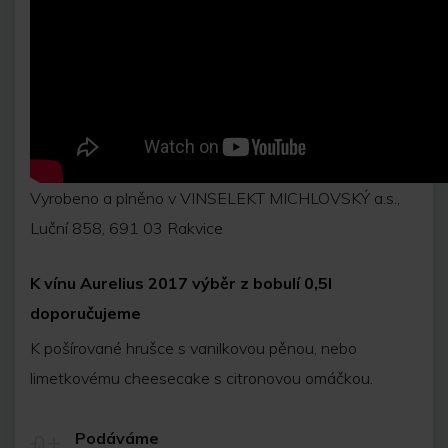
Vyrobeno a plněno v VINSELEKT MICHLOVSKÝ a.s.,
Luční 858, 691 03 Rakvice
K vínu Aurelius 2017 výběr z bobulí 0,5l
doporučujeme
K pošírované hrušce s vanilkovou pěnou, nebo
limetkovému cheesecake s citronovou omáčkou.
Podáváme