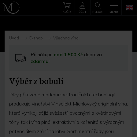
KOŠÍK
ÚČET
HLEDAT
MENU
Úvod
E-shop
Všechna vína
->
->
Při nákupu
nad 1 500 Kč
doprava
zdarma
!
Výběr z bobulí
Díky přirozené modernizaci tradičních technologií
produkuje vinařství Vinselekt Michlovský originální vína,
která vynikají ať již svěžestí, ovocnými a květinovými
tóny, tak i vína plná, extraktivní a kořenitá s výrazným
potenciálem zrání na láhvi. Sortimentní řady jsou