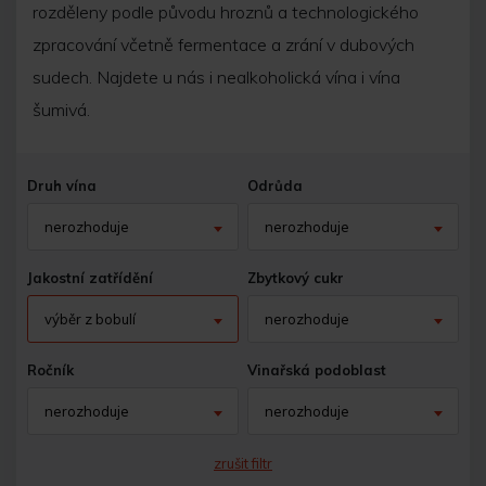
rozděleny podle původu hroznů a technologického
zpracování včetně fermentace a zrání v dubových
sudech. Najdete u nás i nealkoholická vína i vína
šumivá.
Druh vína
Odrůda
nerozhoduje
nerozhoduje
Jakostní zatřídění
Zbytkový cukr
výběr z bobulí
nerozhoduje
Ročník
Vinařská podoblast
nerozhoduje
nerozhoduje
zrušit filtr