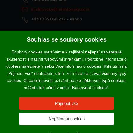
michlovsky@michlovsky.com
+420 735 068 212
- eshop
Naše vína offline
Souhlas se soubory cookies
Vinotéka Rakvice
Soubory cookies využíváme k zajištění nejlepší uživatelské
>
Vinotéky a degustační centra
zkušenosti s našimi webovými stránkami. Podrobné informace o
>
cookies naleznete v sekci
Více informací o cookies
. Kliknutím na
„Přijmout vše“ souhlasíte s tím, že můžeme užívat všechny typy
Podle zákona o evidenci tržeb je prodávající povinen vystavit
cookies. Chcete-li povolit užívání pouze některých typů cookies,
kupujícímu účtenku. Zároveň je povinen zaevidovat přijatou tržbu u
správce daně online; v případě technického výpadku pak nejpozději do
můžete tak učinit v sekci „Nastavení cookies“.
48 hodin.
Vína a sekty prodáváme výhradně osobám starším 18-ti let.
Přijmout vše
Nepřijmout cookies
2017 - 2026 © VINSELEKT MICHLOVSKÝ a.s. |
Nastavení
cookies
N