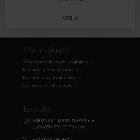
438
Kč
Vše o nákupu
Všeobecné obchodní
podmínky
>
Možnosti osobního
odběru
>
Možnosti a cena
dopravy
>
Do košíku
Odstoupení od
smlouvy
>
Kontakt
VINSELEKT MICHLOVSKÝ a.s.
Luční 858, 691 03 Rakvice
+420 519 360 870