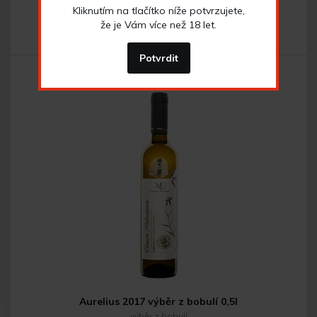
Kliknutím na tlačítko níže potvrzujete,
že je Vám více než 18 let.
438
Kč
Potvrdit
Do košíku
Aurelius 2017 výběr z bobulí 0,5l
výběr z bobulí