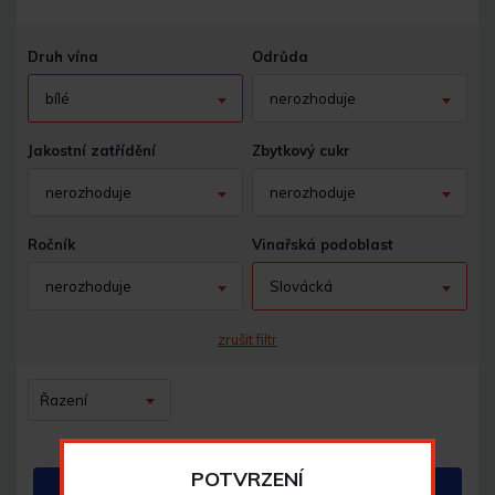
Druh vína
Odrůda
bílé
nerozhoduje
Jakostní zatřídění
Zbytkový cukr
nerozhoduje
nerozhoduje
Ročník
Vinařská podoblast
nerozhoduje
Slovácká
zrušit filtr
Řazení
POTVRZENÍ