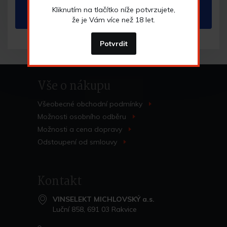
Vybrané kombinaci neodpovídá žádný produkt.
Kliknutím na tlačítko níže potvrzujete,
Zkuste pozměnit vyhledávací kritéria.
že je Vám více než 18 let.
Potvrdit
Vše o nákupu
Všeobecné obchodní
podmínky
>
Možnosti osobního
odběru
>
Možnosti a cena
dopravy
>
Odstoupení od
smlouvy
>
Kontakt
VINSELEKT MICHLOVSKÝ a.s.
Luční 858, 691 03 Rakvice