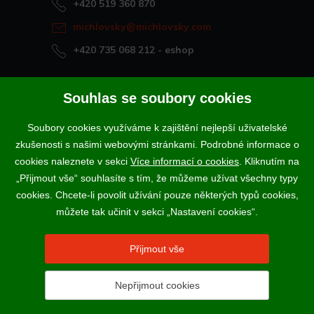
+420 519 360 870
michlovsky@michlovsky.com
+420 735 068 212
- eshop
Naše vína offline
Souhlas se soubory cookies
Vinotéka Rakvice
Soubory cookies využíváme k zajištění nejlepší uživatelské
>
Vinotéky a degustační centra
zkušenosti s našimi webovými stránkami. Podrobné informace o
>
cookies naleznete v sekci
Více informací o cookies
. Kliknutím na
„Přijmout vše“ souhlasíte s tím, že můžeme užívat všechny typy
Podle zákona o evidenci tržeb je prodávající povinen vystavit
cookies. Chcete-li povolit užívání pouze některých typů cookies,
kupujícímu účtenku. Zároveň je povinen zaevidovat přijatou tržbu u
správce daně online; v případě technického výpadku pak nejpozději do
můžete tak učinit v sekci „Nastavení cookies“.
48 hodin.
Vína a sekty prodáváme výhradně osobám starším 18-ti let.
Přijmout vše
Nepřijmout cookies
2017 - 2026 © VINSELEKT MICHLOVSKÝ a.s. |
Nastavení
cookies
N