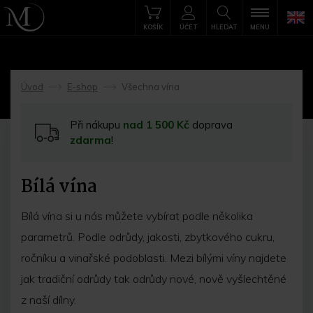
KOŠÍK
ÚČET
HLEDAT
MENU
Úvod
E-shop
Všechna vína
->
->
Při nákupu
nad 1 500 Kč
doprava
zdarma
!
Bílá vína
Bílá vína si u nás můžete vybírat podle několika
parametrů. Podle odrůdy, jakosti, zbytkového cukru,
ročníku a vinařské podoblasti. Mezi bílými víny najdete
jak tradiční odrůdy tak odrůdy nové, nově vyšlechtěné
z naší dílny.