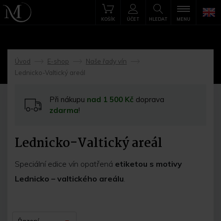
KOŠÍK
ÚČET
HLEDAT
MENU
Úvod
E-shop
Naše řady vín
->
->
->
Lednicko-Valtický areál
Při nákupu
nad 1 500 Kč
doprava
zdarma
!
Lednicko-Valtický areál
Speciální edice vín opatřená
etiketou s motivy
Lednicko – valtického areálu
.