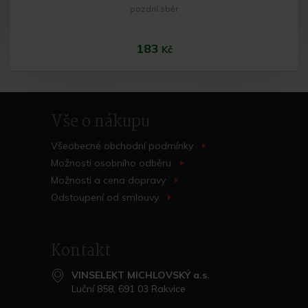
pozdní sběr
183
Kč
Vše o nákupu
Všeobecné obchodní
podmínky
>
Možnosti osobního
odběru
>
Možnosti a cena
dopravy
>
Do košíku
Odstoupení od
smlouvy
>
Kontakt
VINSELEKT MICHLOVSKÝ a.s.
Luční 858, 691 03 Rakvice