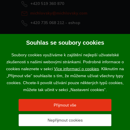
+420 519 360 870
michlovsky@michlovsky.com
+420 735 068 212
- eshop
Naše vína offline
Souhlas se soubory cookies
Vinotéka Rakvice
Soubory cookies využíváme k zajištění nejlepší uživatelské
>
Vinotéky a degustační centra
zkušenosti s našimi webovými stránkami. Podrobné informace o
>
cookies naleznete v sekci
Více informací o cookies
. Kliknutím na
„Přijmout vše“ souhlasíte s tím, že můžeme užívat všechny typy
Podle zákona o evidenci tržeb je prodávající povinen vystavit
cookies. Chcete-li povolit užívání pouze některých typů cookies,
kupujícímu účtenku. Zároveň je povinen zaevidovat přijatou tržbu u
správce daně online; v případě technického výpadku pak nejpozději do
můžete tak učinit v sekci „Nastavení cookies“.
48 hodin.
Vína a sekty prodáváme výhradně osobám starším 18-ti let.
Přijmout vše
Nepřijmout cookies
2017 - 2026 © VINSELEKT MICHLOVSKÝ a.s. |
Nastavení
cookies