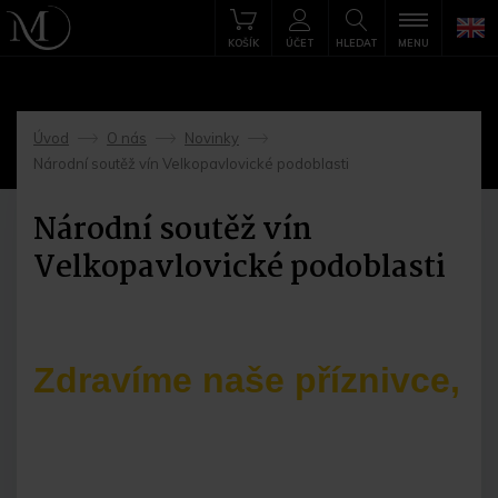
KOŠÍK
ÚČET
HLEDAT
MENU
Úvod
O nás
Novinky
->
->
->
Národní soutěž vín Velkopavlovické podoblasti
Národní soutěž vín
Velkopavlovické podoblasti
Zd
r
avíme naše příznivce,