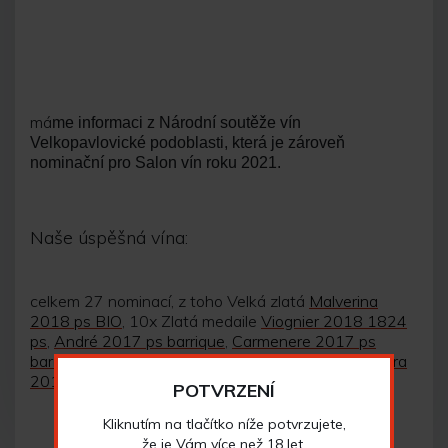
má
me informaci z Národní soutěže vín
Velkopavlovické podoblasti, která je zároveň
nominační pro Salon vín roku 2021.
Naše úspěšná vína:
celkem 27 nominací, z toho Velká zlatá
Malverina
2018 ps BIO
, 10x Zlatá medaile
Viognier 2018 1824
ps
,
André 2017 ps barrique
,
Carmenere 2017 ps
barrique
, a další, Stříbrná medaile
Cuvée Růžová hora
2018 ps
.
POTVRZENÍ
Kliknutím na tlačítko níže potvrzujete,
že je Vám více než 18 let.