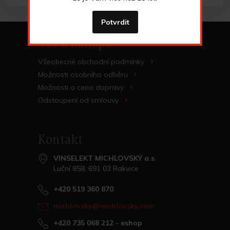
Potvrdit
Vše o nákupu
Všeobecné obchodní
podmínky
>
Možnosti osobního
odběru
>
Možnosti a cena
dopravy
>
Odstoupení od
smlouvy
>
Kontakt
VINSELEKT MICHLOVSKÝ a.s.
Luční 858, 691 03 Rakvice
+420 519 360 870
michlovsky@michlovsky.com
+420 735 068 212
- eshop