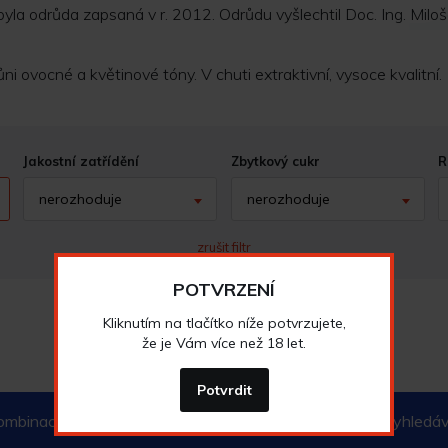
yla odrůda zapsaná v r. 2012. Odrůdu vyšlechtil Doc. Ing. Miloš
ůni ovocné a květinové tóny. V chuti extraktivní, vysoce kvalitní.
Jakostní zatřídění
Zbytkový cukr
R
nerozhoduje
nerozhoduje
zrušit filtr
POTVRZENÍ
Kliknutím na tlačítko níže potvrzujete,
že je Vám více než 18 let.
Potvrdit
mbinaci neodpovídá žádný produkt. Zkuste pozměnit vyhledávac