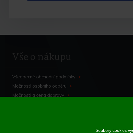
Vše o nákupu
Všeobecné obchodní
podmínky
>
Možnosti osobního
odběru
>
Možnosti a cena
dopravy
>
Odstoupení od
smlouvy
>
Soubory cookies vyu