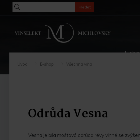
Hledat
E-sho
Úvod
E-shop
Všechna vína
->
->
Odrůda Vesna
Vesna je bílá moštová odrůda révy vinné se zvýšen