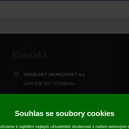
Kontakt
VINSELEKT MICHLOVSKÝ a.s.
Luční 858, 691 03 Rakvice
+420 519 360 870
michlovsky@michlovsky.com
Souhlas se soubory cookies
+420 735 068 212
- eshop
žíváme k zajištění nejlepší uživatelské zkušenosti s našimi webovými