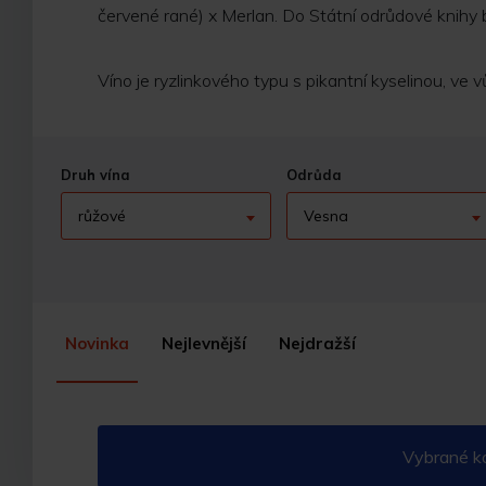
červené rané) x Merlan. Do Státní odrůdové knihy b
Víno je ryzlinkového typu s pikantní kyselinou, ve v
Druh vína
Odrůda
růžové
Vesna
Novinka
Nejlevnější
Nejdražší
Vybrané ko