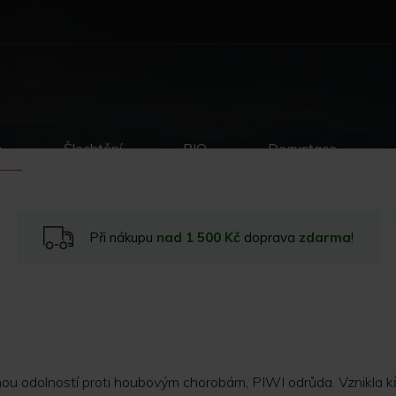
p
Šlechtění
BIO
Degustace
Při nákupu
nad 1 500 Kč
doprava
zdarma
!
ou odolností proti houbovým chorobám, PIWI odrůda. Vznikla kříž