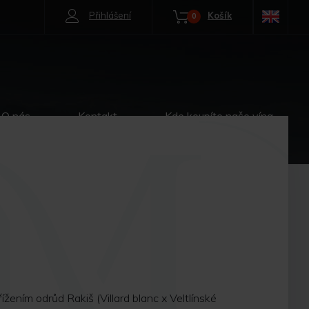
Přihlášení
Košík
0
O nás
Kontakt
Kde koupíte naše vína
ením odrůd Rakiš (Villard blanc x Veltlínské