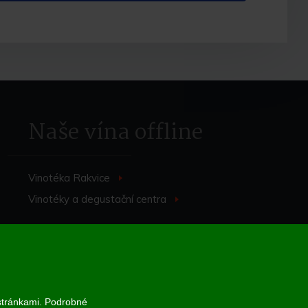
Naše vína offline
Vinotéka Rakvice
>
Vinotéky a degustační centra
>
 stránkami. Podrobné