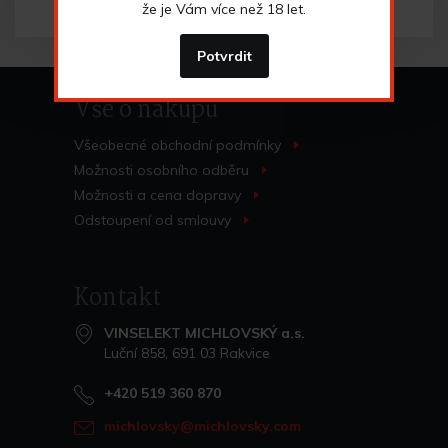
že je Vám více než 18 let.
Potvrdit
Vše o nákupu
Všeobecné obchodní
podmínky
>
Možnosti osobního
odběru
>
Možnosti a cena
dopravy
>
Odstoupení od
smlouvy
>
Kontakt
VINSELEKT MICHLOVSKÝ a.s.
Luční 858, 691 03 Rakvice
+420 519 360 870
michlovsky@michlovsky.com