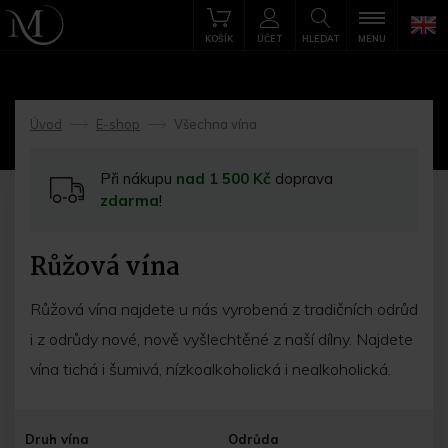
KOŠÍK
ÚČET
HLEDAT
MENU
Úvod
E-shop
Všechna vína
->
->
Při nákupu
nad 1 500 Kč
doprava
zdarma
!
Růžová vína
Růžová vína najdete u nás vyrobená z tradičních odrůd
i z odrůdy nové, nově vyšlechtěné z naší dílny. Najdete
vína tichá i šumivá, nízkoalkoholická i nealkoholická.
Druh vína
Odrůda