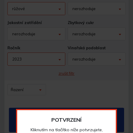
růžové
nerozhoduje
Jakostní zatřídění
Zbytkový cukr
nerozhoduje
nerozhoduje
Ročník
Vinařská podoblast
2023
nerozhoduje
zrušit filtr
Řazení
Vybrané kombinaci neodpovídá žádný produkt.
POTVRZENÍ
Zkuste pozměnit vyhledávací kritéria.
Kliknutím na tlačítko níže potvrzujete,