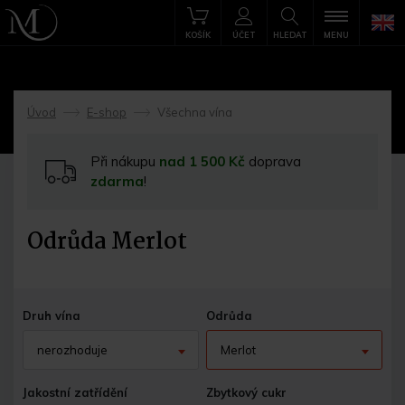
KOŠÍK
ÚČET
HLEDAT
MENU
Úvod
E-shop
Všechna vína
->
->
Při nákupu
nad 1 500 Kč
doprava
zdarma
!
Odrůda Merlot
Druh vína
Odrůda
nerozhoduje
Merlot
Jakostní zatřídění
Zbytkový cukr