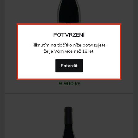
Do košíku
POTVRZENÍ
Kliknutím na tlačítko níže potvrzujete,
že je Vám více než 18 let.
Merlot 2019 výběr z hroznů
Potvrdit
výběr z hroznů
9 900
Kč