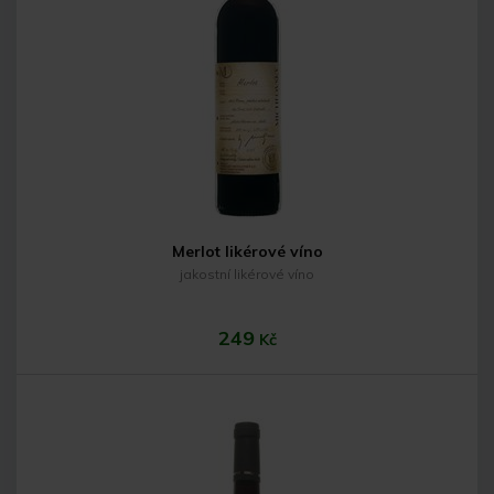
Do košíku
Merlot likérové víno
jakostní likérové víno
249
Kč