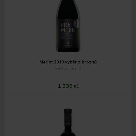
Do košíku
Merlot 2019 výběr z hroznů
výběr z hroznů
1 330
Kč