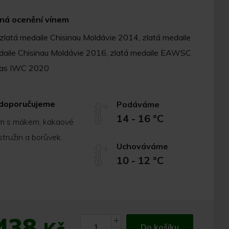
aná ocenění vínem
latá medaile Chisinau Moldávie 2014, zlatá medaile
daile Chisinau Moldávie 2016, zlatá medaile EAWSC
exas IWC 2020
í doporučujeme
Podáváme
14 - 16 °C
ám s mákem, kakaové
stružin a borůvek.
Uchováváme
10 - 12 °C
438
Do košíku