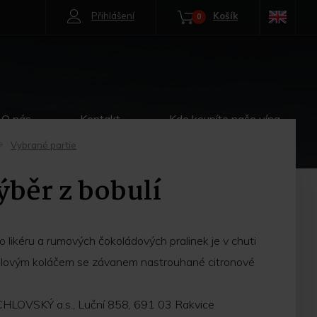
Přihlášení
Košík
0
O nás
Kontakt
Kde koupíte naše vína
Vybrané partie
->
ýběr z bobulí
likéru a rumových čokoládových pralinek je v chuti
idlovým koláčem se závanem nastrouhané citronové
HLOVSKÝ a.s., Luční 858, 691 03 Rakvice