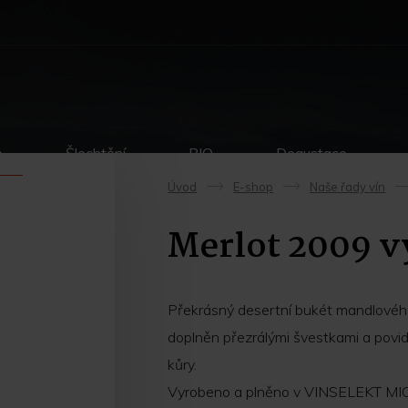
p
Šlechtění
BIO
Degustace
Úvod
E-shop
Naše řady vín
->
->
Merlot 2009 v
Překrásný desertní bukét mandlového 
doplněn přezrálými švestkami a pov
kůry.
Vyrobeno a plněno v VINSELEKT MIC