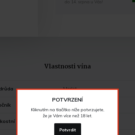
do 14. srpna u Vás!
Vlastnosti vína
drůda
Merlot
POTVRZENÍ
očník
2009
Kliknutím na tlačítko níže potvrzujete,
že je Vám více než 18 let.
kostní zatřídění
výběr z bobulí
Potvrdit