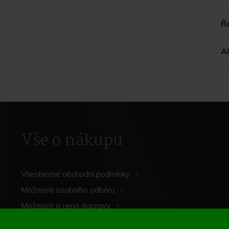
Ř
A
Vše o nákupu
Všeobecné obchodní
podmínky
>
Možnosti osobního
odběru
>
Možnosti a cena
dopravy
>
Odstoupení od
smlouvy
>