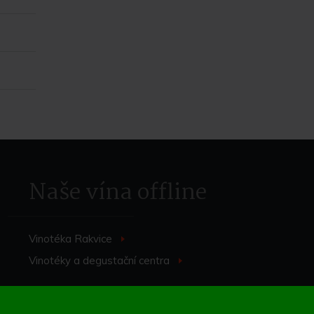
Naše vína offline
Vinotéka Rakvice
>
Vinotéky a degustační centra
>