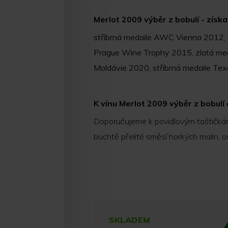
Merlot 2009 výběr z bobulí - získ
stříbrná medaile AWC Vienna 2012, z
Prague Wine Trophy 2015, zlatá me
Moldávie 2020, stříbrná medaile T
K vínu Merlot 2009 výběr z bobul
Doporučujeme k povidlovým taštičk
buchtě přelité směsí horkých malin, o
SKLADEM