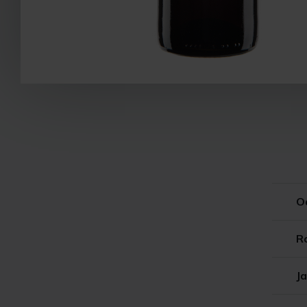
O
R
Ja