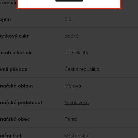
arva vína
červené
bjem
0,5 l
bytkový cukr
sladké
bsah alkoholu
11,5 % obj.
emě původu
Česká republika
inařská oblast
Morava
inařská podoblast
Mikulovská
inařská obec
Perná
niční trať
Věstonsko