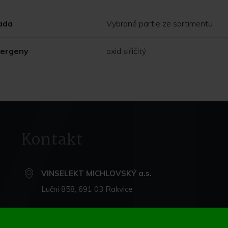
ada
Vybrané partie ze sortimentu
lergeny
oxid siřičitý
Kontakt
VINSELEKT MICHLOVSKÝ a.s.
Luční 858, 691 03 Rakvice
+420 519 360 870