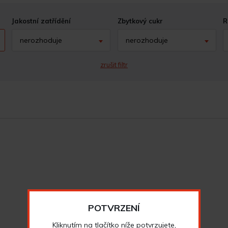
Jakostní zatřídění
Zbytkový cukr
R
nerozhoduje
nerozhoduje
zrušit filtr
POTVRZENÍ
Kliknutím na tlačítko níže potvrzujete,