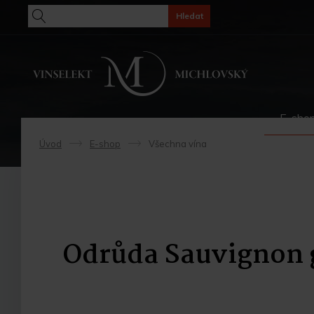
Hledat
E-sho
Úvod
E-shop
Všechna vína
->
->
Odrůda Sauvignon 