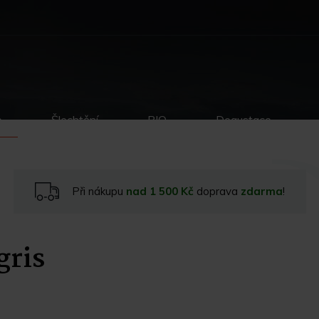
p
Šlechtění
BIO
Degustace
Při nákupu
nad 1 500 Kč
doprava
zdarma
!
gris