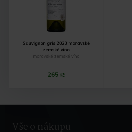
Sauvignon gris 2023 moravské
zemské víno
moravské zemské víno
265
Kč
Vše o nákupu