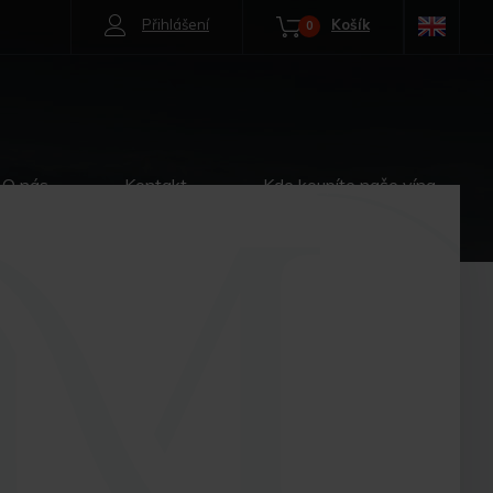
Přihlášení
Košík
0
O nás
Kontakt
Kde koupíte naše vína