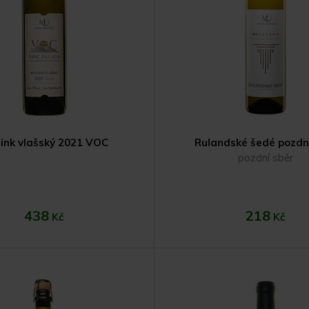
link vlašský 2021 VOC
Rulandské šedé pozdní
pozdní sběr
438
218
Kč
Kč