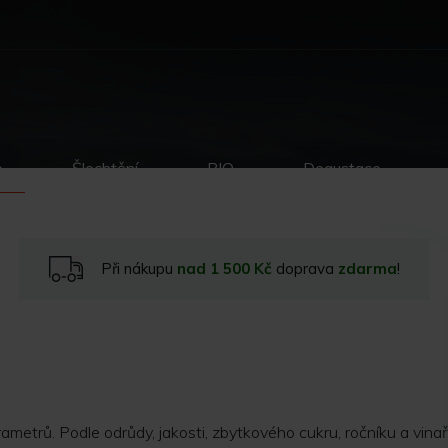
p
Šlechtění
BIO
Degustace
Při nákupu
nad 1 500 Kč
doprava
zdarma
!
ametrů. Podle odrůdy, jakosti, zbytkového cukru, ročníku a vinařs