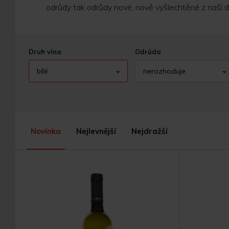
odrůdy tak odrůdy nové, nově vyšlechtěné z naší dí
Druh vína
Odrůda
bílé
nerozhoduje
Novinka
Nejlevnější
Nejdražší