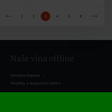
1
2
3
4
5
8
Předchozí
Další
ku
Do košíku
Naše vína offline
Vinotéka Rakvice
>
Vinotéky a degustační centra
>