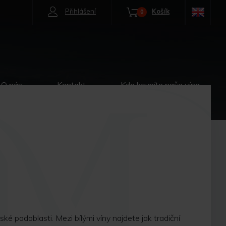
Přihlášení
Košík
0
O nás
Kontakt
Kde koupíte naše vína
ké podoblasti. Mezi bílými víny najdete jak tradiční