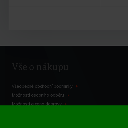
Do košíku
Vše o nákupu
Všeobecné obchodní
podmínky
>
Možnosti osobního
odběru
>
Možnosti a cena
dopravy
>
Odstoupení od
smlouvy
>