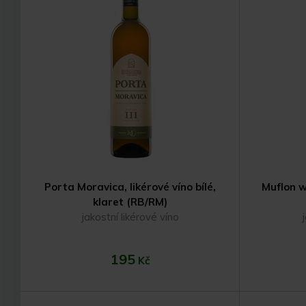
Do košíku
Porta Moravica, likérové víno bílé,
Muflon w
klaret (RB/RM)
jakostní likérové víno
195
Kč