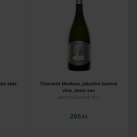
ku
Do košíku
dní sběr
Charmat Medusa, jakostní šumivé
víno, demi-sec
jakostní šumivé víno
265
Kč