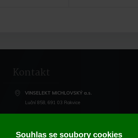
Do košíku
Do koší
Kontakt
VINSELEKT MICHLOVSKÝ a.s.
Luční 858, 691 03 Rakvice
+420 519 360 870
michlovsky@michlovsky.com
Souhlas se soubory cookies