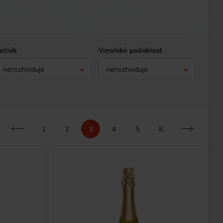
očník
Vinařská podoblast
nerozhoduje
nerozhoduje
1
2
3
4
5
8
Předchozí
Další