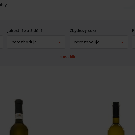
lny.
Jakostní zatřídění
Zbytkový cukr
R
nerozhoduje
nerozhoduje
zrušit filtr