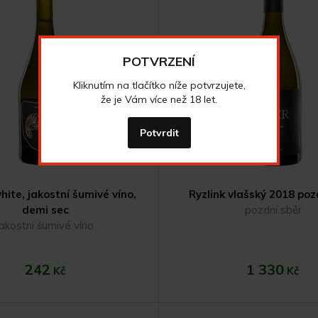
Do košíku
Do koší
POTVRZENÍ
Kliknutím na tlačítko níže potvrzujete,
že je Vám více než 18 let.
Potvrdit
hite, jakostní šumivé víno,
Ryzlink vlašský 2018 poz
demi sec
pozdní sběr
jakostní šumivé víno
242
1 330
Kč
Kč