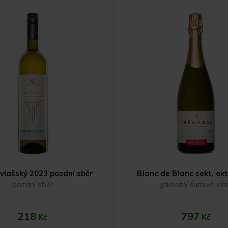
Do košíku
Do koší
 vlašský 2023 pozdní sběr
Blanc de Blanc sekt, ex
pozdní sběr
jakostní šumivé vín
218
797
Kč
Kč