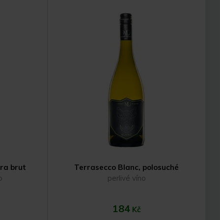
ku
Do košíku
tra brut
Terrasecco Blanc, polosuché
o
perlivé víno
184
Kč