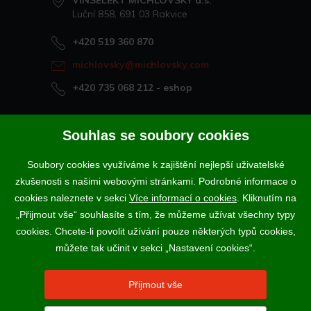
VINSELEKT MICHLOVSKÝ a.s.
Luční 858, 691 03 Rakvice
+420 519 360 870
michlovsky@michlovsky.com
+420 735 068 212
- eshop
Naše vína offline
Souhlas se soubory cookies
Vinotéka Rakvice
Soubory cookies využíváme k zajištění nejlepší uživatelské
>
Vinotéky a degustační centra
zkušenosti s našimi webovými stránkami. Podrobné informace o
>
cookies naleznete v sekci
Více informací o cookies
. Kliknutím na
„Přijmout vše“ souhlasíte s tím, že můžeme užívat všechny typy
Podle zákona o evidenci tržeb je prodávající povinen vystavit
cookies. Chcete-li povolit užívání pouze některých typů cookies,
kupujícímu účtenku. Zároveň je povinen zaevidovat přijatou tržbu u
správce daně online; v případě technického výpadku pak nejpozději do
můžete tak učinit v sekci „Nastavení cookies“.
48 hodin.
Vína a sekty prodáváme výhradně osobám starším 18-ti let.
Přijmout vše