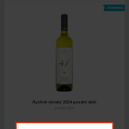
NOVINKA
Do košíku
Ryzlink rýnský 2024 pozdní sběr
pozdní sběr
146
Kč