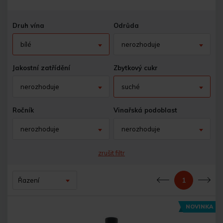
Druh vína
Odrůda
bílé
nerozhoduje
Jakostní zatřídění
Zbytkový cukr
nerozhoduje
suché
Ročník
Vinařská podoblast
nerozhoduje
nerozhoduje
zrušit filtr
1
Řazení
Předchozí
Dal
NOVINKA