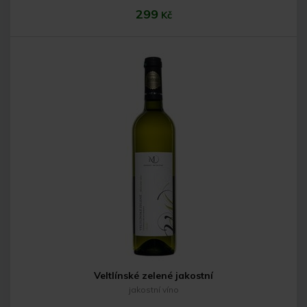
299
Kč
Do košíku
Veltlínské zelené jakostní
jakostní víno