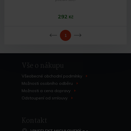
292
Kč
1
Vše o nákupu
Do košíku
Všeobecné obchodní
podmínky
>
Možnosti osobního
odběru
>
Možnosti a cena
dopravy
>
Odstoupení od
smlouvy
>
Kontakt