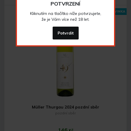
POTVRZENÍ
NOVINKA
Kliknutím na tlačítko níže potvrzujete,
že je Vám více než 18 let.
Potvrdit
Do košíku
Müller Thurgau 2024 pozdní sběr
pozdní sběr
146
Kč