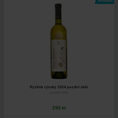
NOVINKA
Do košíku
Ryzlink rýnský 2024 pozdní sběr
pozdní sběr
292
Kč