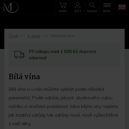
KOŠÍK
ÚČET
HLEDAT
MENU
Úvod
E-shop
Všechna vína
->
->
Při nákupu
nad 1 500 Kč
doprava
zdarma
!
Bílá vína
Bílá vína si u nás můžete vybírat podle několika
parametrů. Podle odrůdy, jakosti, zbytkového cukru,
ročníku a vinařské podoblasti. Mezi bílými víny najdete
jak tradiční odrůdy tak odrůdy nové, nově vyšlechtěné
z naší dílny.