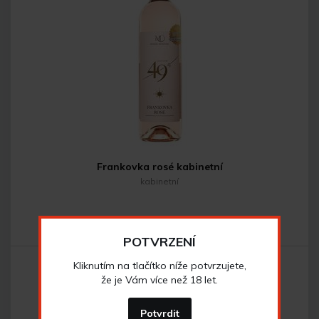
Frankovka rosé kabinetní
kabinetní
146
Kč
POTVRZENÍ
Kliknutím na tlačítko níže potvrzujete,
že je Vám více než 18 let.
Potvrdit