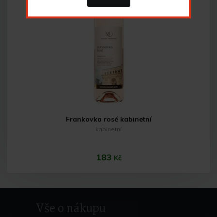
Do košíku
Frankovka rosé kabinetní
kabinetní
183
Kč
Vše o nákupu