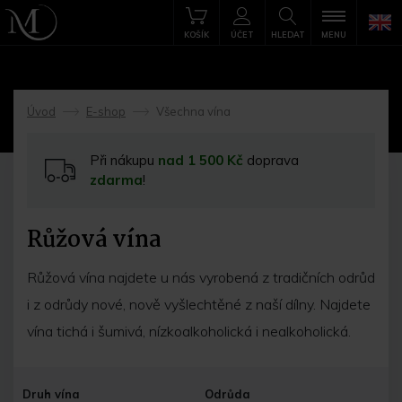
KOŠÍK
ÚČET
HLEDAT
MENU
Úvod
E-shop
Všechna vína
->
->
Při nákupu
nad 1 500 Kč
doprava
zdarma
!
Růžová vína
Růžová vína najdete u nás vyrobená z tradičních odrůd
i z odrůdy nové, nově vyšlechtěné z naší dílny. Najdete
vína tichá i šumivá, nízkoalkoholická i nealkoholická.
Druh vína
Odrůda