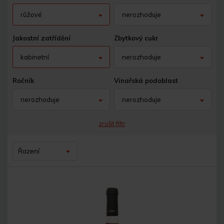
růžové
nerozhoduje
Jakostní zatřídění
Zbytkový cukr
kabinetní
nerozhoduje
Ročník
Vinařská podoblast
nerozhoduje
nerozhoduje
zrušit filtr
Řazení