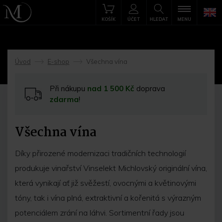
KOŠÍK
ÚČET
HLEDAT
MENU
Úvod
E-shop
Všechna vína
->
->
Při nákupu
nad 1 500 Kč
doprava
zdarma
!
Všechna vína
Díky přirozené modernizaci tradičních technologií
produkuje vinařství Vinselekt Michlovský originální vína,
která vynikají ať již svěžestí, ovocnými a květinovými
tóny, tak i vína plná, extraktivní a kořenitá s výrazným
potenciálem zrání na láhvi. Sortimentní řady jsou