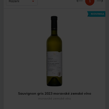
1
Řazení
Předchozí
Dal
NOVINKA
Sauvignon gris 2023 moravské zemské víno
moravské zemské víno