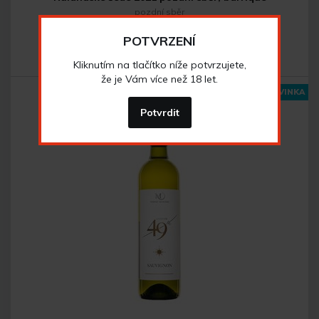
pozdní sběr
POTVRZENÍ
292
Kč
Kliknutím na tlačítko níže potvrzujete,
že je Vám více než 18 let.
NOVINKA
Potvrdit
Do košíku