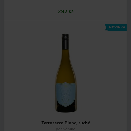
292
Kč
NOVINKA
Do košíku
Terrasecco Blanc, suché
perlivé víno