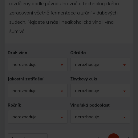
rozděleny podle původu hroznů a technologického
zpracování včetně fermentace a zrání v dubových
sudech. Najdete u nás i nealkoholická vína i vína
šumivá.
Druh vína
Odrůda
nerozhoduje
nerozhoduje
Jakostní zatřídění
Zbytkový cukr
nerozhoduje
nerozhoduje
Ročník
Vinařská podoblast
nerozhoduje
nerozhoduje