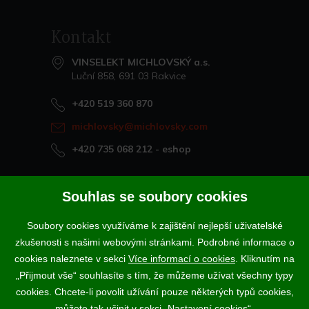
Kontakt
VINSELEKT MICHLOVSKÝ a.s.
Luční 858, 691 03 Rakvice
+420 519 360 870
michlovsky@michlovsky.com
+420 735 068 212
- eshop
Naše vína offline
Souhlas se soubory cookies
Vinotéka Rakvice
Soubory cookies využíváme k zajištění nejlepší uživatelské
>
Vinotéky a degustační centra
zkušenosti s našimi webovými stránkami. Podrobné informace o
>
cookies naleznete v sekci
Více informací o cookies
. Kliknutím na
„Přijmout vše“ souhlasíte s tím, že můžeme užívat všechny typy
Podle zákona o evidenci tržeb je prodávající povinen vystavit
cookies. Chcete-li povolit užívání pouze některých typů cookies,
kupujícímu účtenku. Zároveň je povinen zaevidovat přijatou tržbu u
správce daně online; v případě technického výpadku pak nejpozději do
můžete tak učinit v sekci „Nastavení cookies“.