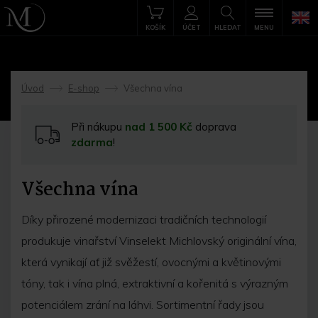
KOŠÍK
ÚČET
HLEDAT
MENU
Úvod
E-shop
Všechna vína
->
->
Při nákupu
nad 1 500 Kč
doprava
zdarma
!
Všechna vína
Díky přirozené modernizaci tradičních technologií
produkuje vinařství Vinselekt Michlovský originální vína,
která vynikají ať již svěžestí, ovocnými a květinovými
tóny, tak i vína plná, extraktivní a kořenitá s výrazným
potenciálem zrání na láhvi. Sortimentní řady jsou