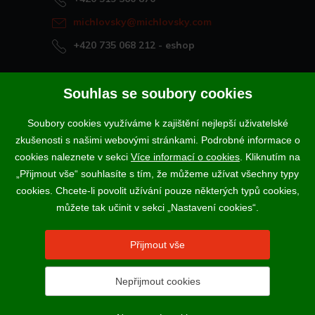
michlovsky@michlovsky.com
+420 735 068 212
- eshop
Naše vína offline
Souhlas se soubory cookies
Vinotéka Rakvice
Soubory cookies využíváme k zajištění nejlepší uživatelské
>
Vinotéky a degustační centra
zkušenosti s našimi webovými stránkami. Podrobné informace o
>
cookies naleznete v sekci
Více informací o cookies
. Kliknutím na
„Přijmout vše“ souhlasíte s tím, že můžeme užívat všechny typy
Podle zákona o evidenci tržeb je prodávající povinen vystavit
cookies. Chcete-li povolit užívání pouze některých typů cookies,
kupujícímu účtenku. Zároveň je povinen zaevidovat přijatou tržbu u
správce daně online; v případě technického výpadku pak nejpozději do
můžete tak učinit v sekci „Nastavení cookies“.
48 hodin.
Vína a sekty prodáváme výhradně osobám starším 18-ti let.
Přijmout vše
Nepřijmout cookies
2017 - 2026 © VINSELEKT MICHLOVSKÝ a.s. |
Nastavení
cookies
N