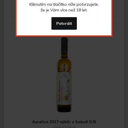
Kliknutím na tlačítko níže potvrzujete,
že je Vám více než 18 let.
798
Kč
Potvrdit
Do košíku
Aurelius 2017 výběr z bobulí 0,5l
výběr z bobulí