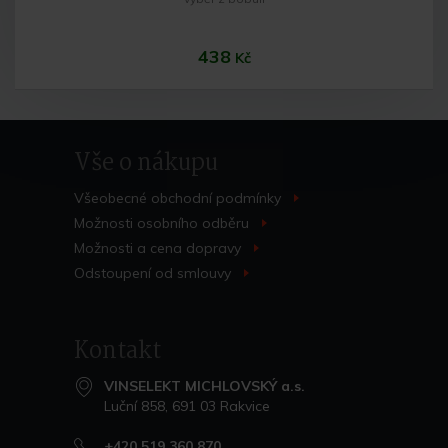
438
Kč
Vše o nákupu
Všeobecné obchodní
podmínky
>
Možnosti osobního
odběru
>
Možnosti a cena
dopravy
>
Do košíku
Odstoupení od
smlouvy
>
Kontakt
VINSELEKT MICHLOVSKÝ a.s.
Luční 858, 691 03 Rakvice
+420 519 360 870