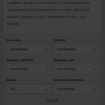
rozděleny podle původu hroznů a technologického
zpracování včetně fermentace a zrání v dubových
sudech. Najdete u nás i nealkoholická vína i vína
šumivá.
Druh vína
Odrůda
nerozhoduje
nerozhoduje
Jakostní zatřídění
Zbytkový cukr
nerozhoduje
nerozhoduje
Ročník
Vinařská podoblast
2017
nerozhoduje
zrušit filtr