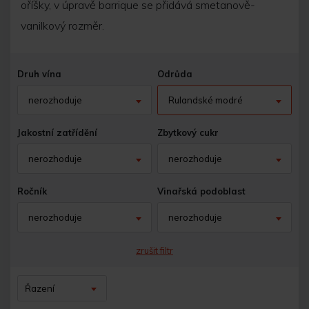
oříšky, v úpravě barrique se přidává smetanově-
vanilkový rozměr.
Druh vína
Odrůda
nerozhoduje
Rulandské modré
Jakostní zatřídění
Zbytkový cukr
nerozhoduje
nerozhoduje
Ročník
Vinařská podoblast
nerozhoduje
nerozhoduje
zrušit filtr
Řazení