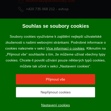
michlovsky@michlovsky.com
+420 735 068 212
- eshop
Naše vína offline
Souhlas se soubory cookies
Vinotéka Rakvice
Soubory cookies využíváme k zajištění nejlepší uživatelské
>
Vinotéky a degustační centra
zkušenosti s našimi webovými stránkami. Podrobné informace o
>
cookies naleznete v sekci
Více informací o cookies
. Kliknutím na
„Přijmout vše“ souhlasíte s tím, že můžeme užívat všechny typy
Podle zákona o evidenci tržeb je prodávající povinen vystavit
cookies. Chcete-li povolit užívání pouze některých typů cookies,
kupujícímu účtenku. Zároveň je povinen zaevidovat přijatou tržbu u
správce daně online; v případě technického výpadku pak nejpozději do
můžete tak učinit v sekci „Nastavení cookies“.
48 hodin.
Vína a sekty prodáváme výhradně osobám starším 18-ti let.
Přijmout vše
Nepřijmout cookies
2017 - 2026 © VINSELEKT MICHLOVSKÝ a.s. |
Nastavení
cookies
N
Nastavení cookies
webProgress