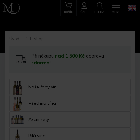
KOŠÍK
ÚČET
HLEDAT
MENU
Úvod
E-shop
->
Při nákupu
nad 1 500 Kč
doprava
zdarma
!
Naše řady vín
Všechna vína
Akční sety
Bílá vína