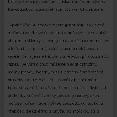
Klarety, která jsou součástí základu směsi pro výrobu
francouzských klasických šumivých vín Champagne.
Typická vína Rulandské modré (pinot noir) jsou bledě
rubínová až cihlově červená, s oranžovým až nazlátlým
okrajem u sklenky, ve vůni jsou ovocné, hořkomandlové
a kořenité tóny, chuť je plná, víno má nízký obsah
kyselin, velmi jemné třísloviny a hebkost při klouzání po
jazyku. Ve vůni a chuti můžeme hledat ostružiny,
maliny, jahody, švestky, cassis, banány, černé třešně,
brusinky, kdoule, hloh, vřes, pivoňky, jasmín, mátu,
fialky, ve vyzrálých kůži, kouř hořícího dřeva, tlející listí,
datle, fíky, sušené švestky, povidla, jahodový džem,
moruše, hořké madle, hořkou čokoládu, kakao, kávu,
hřebíček, ale i zvěřinu a lanýže, jód, mořskou sůl a