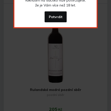
Kliknutím na tlačítko níže potvrzujete,
že je Vám více než 18 let.
Potvrdit
Do košíku
Rulandské modré pozdní sběr
pozdní sběr
205
Kč