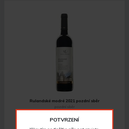
Rulandské modré 2021 pozdní sběr
pozdní sběr
POTVRZENÍ
183
Kč