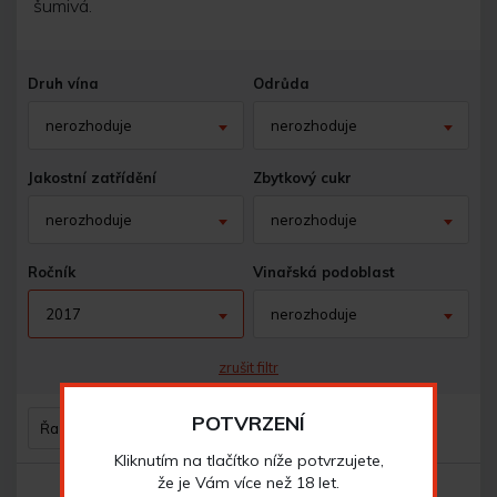
šumivá.
Druh vína
Odrůda
nerozhoduje
nerozhoduje
Jakostní zatřídění
Zbytkový cukr
nerozhoduje
nerozhoduje
Ročník
Vinařská podoblast
2017
nerozhoduje
zrušit filtr
POTVRZENÍ
Řazení
Kliknutím na tlačítko níže potvrzujete,
že je Vám více než 18 let.