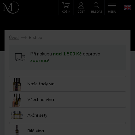
KOŠÍK
ÚČET
HLEDAT
MENU
Úvod
E-shop
->
Při nákupu
nad 1 500 Kč
doprava
zdarma
!
Naše řady vín
Všechna vína
Akční sety
Bílá vína