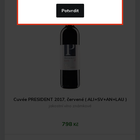
Potvrdit
Cuvée PRESIDENT 2017, červené ( ALI+SV+AN+LAU )
jakostní víno známkové
798
Kč