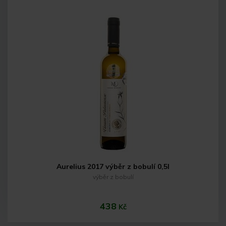
Do košíku
Aurelius 2017 výběr z bobulí 0,5l
výběr z bobulí
438
Kč