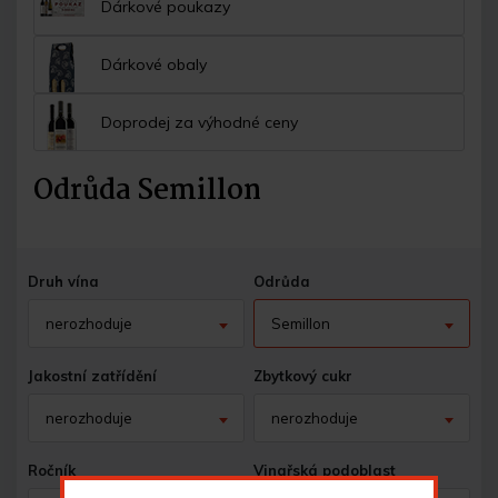
Dárkové poukazy
Dárkové obaly
Doprodej za výhodné ceny
Odrůda Semillon
Druh vína
Odrůda
nerozhoduje
Semillon
Jakostní zatřídění
Zbytkový cukr
nerozhoduje
nerozhoduje
Ročník
Vinařská podoblast