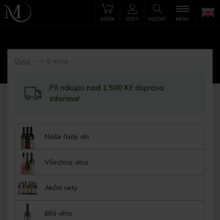
KOŠÍK
ÚČET
HLEDAT
MENU
Úvod
E-shop
->
Při nákupu
nad 1 500 Kč
doprava
zdarma
!
Naše řady vín
Všechna vína
Akční sety
Bílá vína