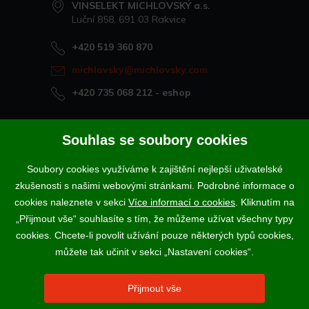
VINSELEKT MICHLOVSKÝ a.s.
Luční 858, 691 03 Rakvice
+420 519 360 870
michlovsky@michlovsky.com
+420 735 068 212
- eshop
Naše vína offline
Souhlas se soubory cookies
Vinotéka Rakvice
Soubory cookies využíváme k zajištění nejlepší uživatelské
>
Vinotéky a degustační centra
zkušenosti s našimi webovými stránkami. Podrobné informace o
>
cookies naleznete v sekci
Více informací o cookies
. Kliknutím na
„Přijmout vše“ souhlasíte s tím, že můžeme užívat všechny typy
Podle zákona o evidenci tržeb je prodávající povinen vystavit
cookies. Chcete-li povolit užívání pouze některých typů cookies,
kupujícímu účtenku. Zároveň je povinen zaevidovat přijatou tržbu u
správce daně online; v případě technického výpadku pak nejpozději do
můžete tak učinit v sekci „Nastavení cookies“.
48 hodin.
Vína a sekty prodáváme výhradně osobám starším 18-ti let.
Přijmout vše