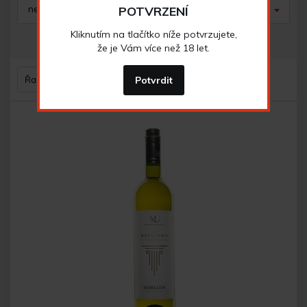
nerozhoduje
POTVRZENÍ
nerozhoduje
Kliknutím na tlačítko níže potvrzujete,
zrušit filtr
že je Vám více než 18 let.
Řazení
Potvrdit