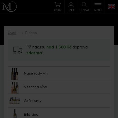
KOŠÍK
ÚČET
HLEDAT
MENU
Úvod
E-shop
->
Při nákupu
nad 1 500 Kč
doprava
zdarma
!
Naše řady vín
Všechna vína
Akční sety
Bílá vína