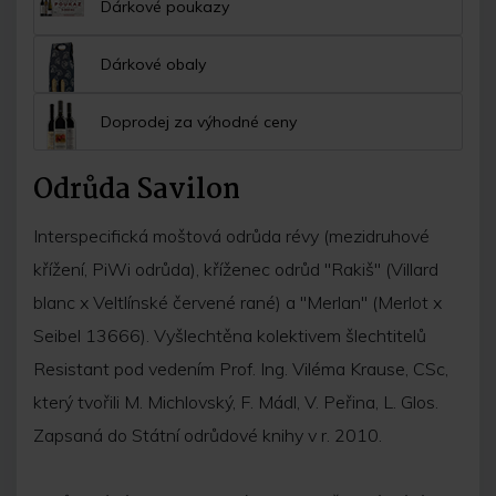
Dárkové poukazy
Dárkové obaly
Doprodej za výhodné ceny
Odrůda Savilon
Interspecifická moštová odrůda révy (mezidruhové
křížení, PiWi odrůda), kříženec odrůd "Rakiš" (Villard
blanc x Veltlínské červené rané) a "Merlan" (Merlot x
Seibel 13666). Vyšlechtěna kolektivem šlechtitelů
Resistant pod vedením Prof. Ing. Viléma Krause, CSc,
který tvořili M. Michlovský, F. Mádl, V. Peřina, L. Glos.
Zapsaná do Státní odrůdové knihy v r. 2010.