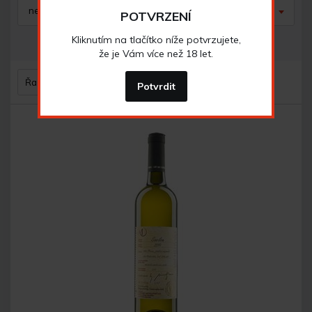
nerozhoduje
nerozhoduje
POTVRZENÍ
Kliknutím na tlačítko níže potvrzujete,
zrušit filtr
že je Vám více než 18 let.
Řazení
Potvrdit