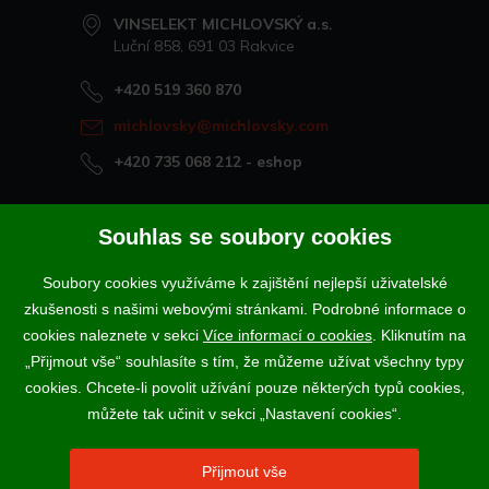
VINSELEKT MICHLOVSKÝ a.s.
Luční 858, 691 03 Rakvice
+420 519 360 870
michlovsky@michlovsky.com
+420 735 068 212
- eshop
Naše vína offline
Souhlas se soubory cookies
Vinotéka Rakvice
Soubory cookies využíváme k zajištění nejlepší uživatelské
>
Vinotéky a degustační centra
zkušenosti s našimi webovými stránkami. Podrobné informace o
>
cookies naleznete v sekci
Více informací o cookies
. Kliknutím na
„Přijmout vše“ souhlasíte s tím, že můžeme užívat všechny typy
Podle zákona o evidenci tržeb je prodávající povinen vystavit
cookies. Chcete-li povolit užívání pouze některých typů cookies,
kupujícímu účtenku. Zároveň je povinen zaevidovat přijatou tržbu u
správce daně online; v případě technického výpadku pak nejpozději do
můžete tak učinit v sekci „Nastavení cookies“.
48 hodin.
Vína a sekty prodáváme výhradně osobám starším 18-ti let.
Přijmout vše