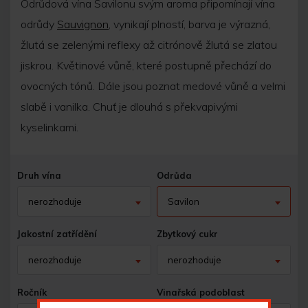
Odrůdová vína Savilonu svým aroma připomínají vína
odrůdy
Sauvignon
, vynikají plností, barva je výrazná,
žlutá se zelenými reflexy až citrónově žlutá se zlatou
jiskrou. Květinové vůně, které postupně přechází do
ovocných tónů. Dále jsou poznat medové vůně a velmi
slabě i vanilka. Chuť je dlouhá s překvapivými
kyselinkami.
Druh vína
Odrůda
nerozhoduje
Savilon
Jakostní zatřídění
Zbytkový cukr
nerozhoduje
nerozhoduje
Ročník
Vinařská podoblast