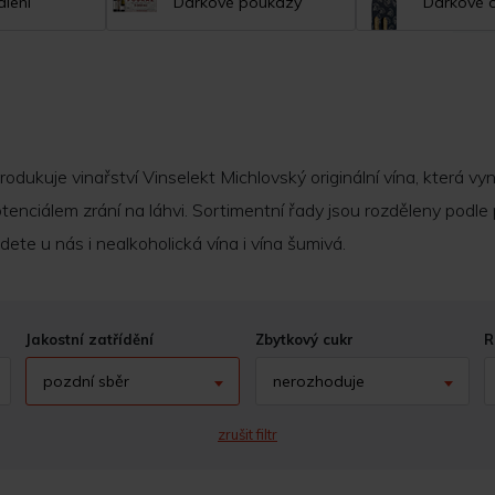
lení
Dárkové poukazy
Dárkové 
odukuje vinařství Vinselekt Michlovský originální vína, která vyni
 potenciálem zrání na láhvi. Sortimentní řady jsou rozděleny po
te u nás i nealkoholická vína i vína šumivá.
Jakostní zatřídění
Zbytkový cukr
R
pozdní sběr
nerozhoduje
zrušit filtr