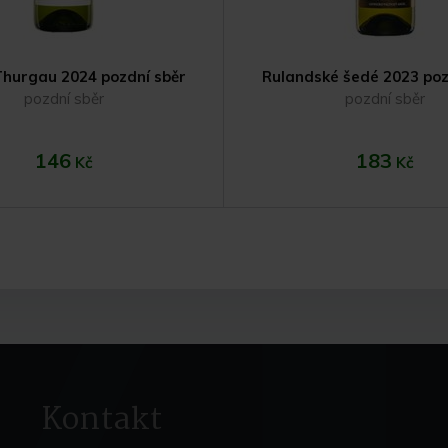
Thurgau 2024 pozdní sběr
Rulandské šedé 2023 poz
pozdní sběr
pozdní sběr
146
183
Kč
Kč
Do košíku
Do koší
Kontakt