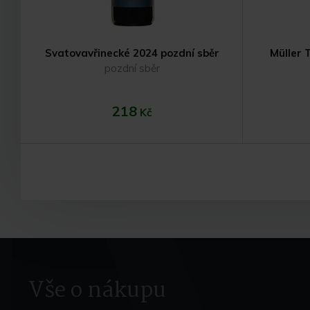
Svatovavřinecké 2024 pozdní sběr
Müller 
pozdní sběr
218
Kč
Do košíku
Vše o nákupu