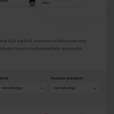
obaly
ceny
kají ať již svěžestí, ovocnými a květinovými tóny,
dle původu hroznů a technologického zpracování
očník
Vinařská podoblast
nerozhoduje
nerozhoduje