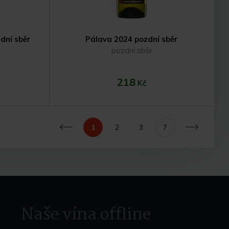
dní sběr
Pálava 2024 pozdní sběr
pozdní sběr
218
Kč
1
2
3
7
Předchozí
Další
ku
Do košíku
Naše vína offline