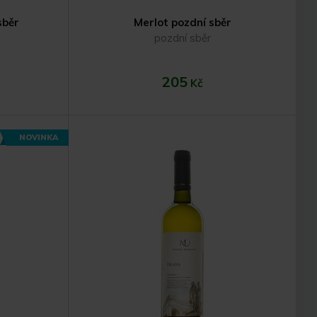
sběr
Merlot pozdní sběr
pozdní sběr
205
Kč
NOVINKA
ku
Do košíku