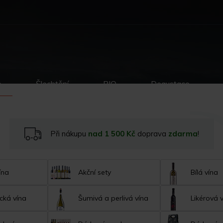
p
Šlechtění
BIO
Degustace
Při nákupu
nad 1 500 Kč
doprava
zdarma
!
ína
Akční sety
Bílá vína
cká vína
Šumivá a perlivá vína
Likérová 