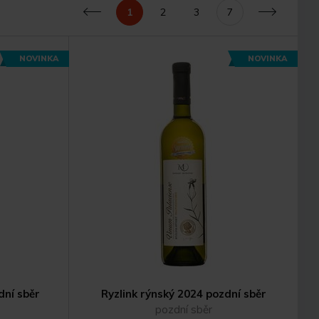
1
2
3
7
Předchozí
Další
NOVINKA
NOVINKA
dní sběr
Ryzlink rýnský 2024 pozdní sběr
pozdní sběr