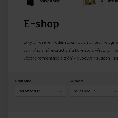
Knihy o víně
Dárkové ba
E-shop
Díky přirozené modernizaci tradičních technologií pr
tak i vína plná, extraktivní a kořenitá s výrazným
včetně fermentace a zrání v dubových sudech. Najde
Druh vína
Odrůda
nerozhoduje
nerozhoduje