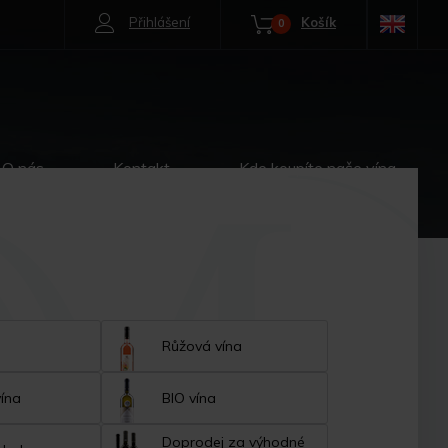
Přihlášení
Košík
0
O nás
Kontakt
Kde koupíte naše vína
Růžová vína
vína
BIO vína
Doprodej za výhodné