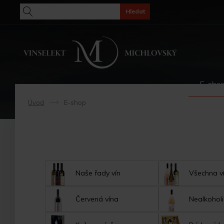
Hledat
E-sho
Úvod
E-shop
->
Naše řady vín
Všechna v
Červená vína
Nealkoholi