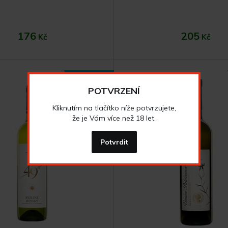
176
205
Kč
Kč
NOVINKA
POTVRZENÍ
Kliknutím na tlačítko níže potvrzujete,
že je Vám více než 18 let.
Do košíku
Do koší
Potvrdit